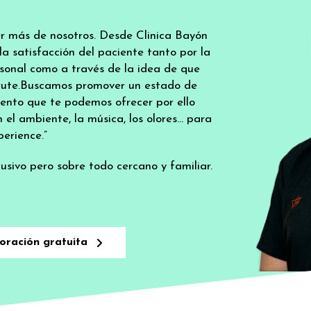
er más de nosotros. Desde Clinica Bayón
a satisfacción del paciente tanto por la
sonal como a través de la idea de que
sfrute.Buscamos promover un estado de
iento que te podemos ofrecer por ello
el ambiente, la música, los olores… para
erience.”
sivo pero sobre todo cercano y familiar.
oración gratuita