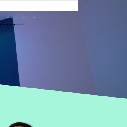
política de privacidad
mación comercial