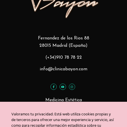
Fernandez de los Rios 88
28015 Madrid (España)
(+34)910 78 78 22
info@clinicabayon.com
Medicina Estética
Tratamientos Faciales
Valoramos tu privacidad: Está web utiliza cookies propias y
Tratamientos Corporales
de terceros para ofrecer una mejor experiencia y servicio, así
como para recopilar información estadística sobre su