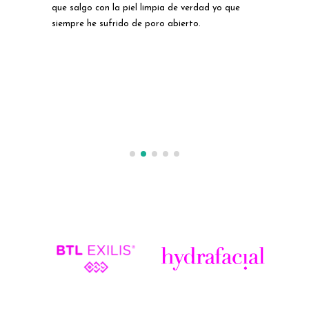
 lo
que salgo con la piel limpia de verdad yo que
los
siempre he sufrido de poro abierto.
has
lgo