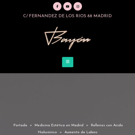
C/ FERNANDEZ DE LOS RIOS 88 MADRID
Portada
»
Medicina Estética en Madrid
»
Rellenos con Acido
Hialurónico
»
Aumento de Labios