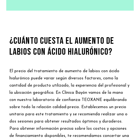
¿Cuánto cuesta el aumento de
labios con ácido hialurónico?
El precio del tratamiento de aumento de labios con ácido
hialurónico puede variar según diversos factores, como la
cantidad de producto utilizado, la experiencia del profesional y
la ubicación geográfica. En Clínica Bayón vamos de la mano
con nuestro laboratorio de confianza TEOXANE equilibrando
sobre todo la relación calidad-precio. Establecemos un precio
unitario para este tratamiento y se recomienda realizar una o
dos sesiones para obtener resultados óptimos y duraderos.
Para obtener información precisa sobre los costos y opciones
de financiamiento disponibles, te recomendamos concertar una