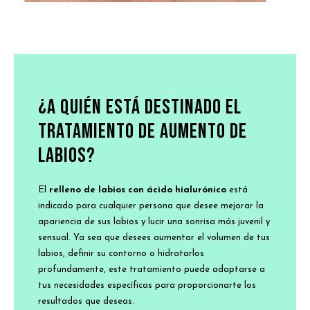
¿A quién está destinado el
tratamiento de aumento de
labios?
El
relleno de labios con ácido hialurónico
está
indicado para cualquier persona que desee mejorar la
apariencia de sus labios y lucir una sonrisa más juvenil y
sensual. Ya sea que desees aumentar el volumen de tus
labios, definir su contorno o hidratarlos
profundamente, este tratamiento puede adaptarse a
tus necesidades específicas para proporcionarte los
resultados que deseas.