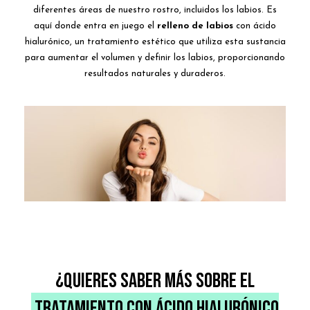
diferentes áreas de nuestro rostro, incluidos los labios. Es
aquí donde entra en juego el
relleno de labios
con ácido
hialurónico, un tratamiento estético que utiliza esta sustancia
para aumentar el volumen y definir los labios, proporcionando
resultados naturales y duraderos.
¿QUIERES SABER MÁS SOBRE EL
TRATAMIENTO CON ÁCIDO HIALURÓNICO