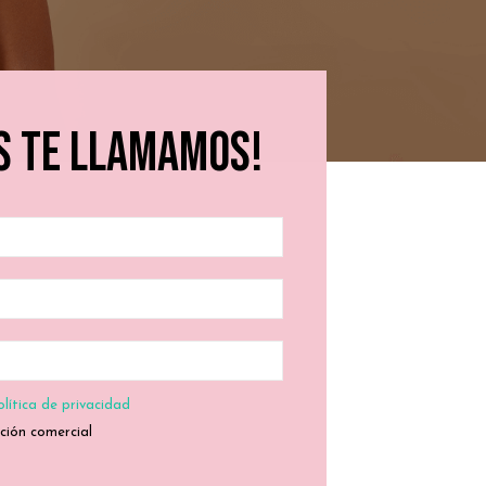
s te llamamos!
olítica de privacidad
ción comercial