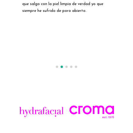
 lo
que salgo con la piel limpia de verdad yo que
los
siempre he sufrido de poro abierto.
has
lgo