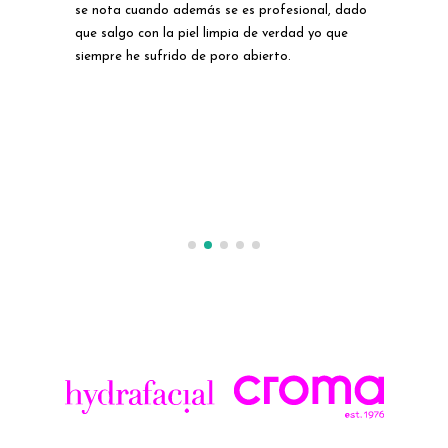
odo
se nota cuando además se es profesional, dado
como
 lo
que salgo con la piel limpia de verdad yo que
los
siempre he sufrido de poro abierto.
has
lgo