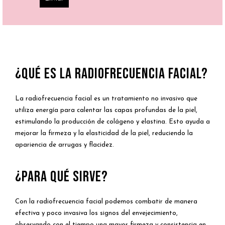
¿QUÉ ES LA RADIOFRECUENCIA FACIAL?
La radiofrecuencia facial es un tratamiento no invasivo que
utiliza energía para calentar las capas profundas de la piel,
estimulando la producción de colágeno y elastina. Esto ayuda a
mejorar la firmeza y la elasticidad de la piel, reduciendo la
apariencia de arrugas y flacidez.
¿PARA QUÉ SIRVE?
Con la radiofrecuencia facial podemos combatir de manera
efectiva y poco invasiva los signos del envejecimiento,
observando con el tiempo una mayor firmeza y consistencia en