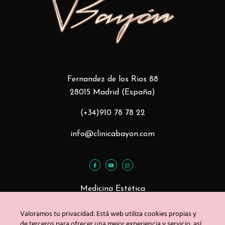
Fernandez de los Rios 88
28015 Madrid (España)
(+34)910 78 78 22
info@clinicabayon.com
Medicina Estética
Tratamientos Faciales
Valoramos tu privacidad: Está web utiliza cookies propias y
Tratamientos Corporales
de terceros para ofrecer una mejor experiencia y servicio, así