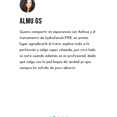
Almu gs
Pa
Quiero compartir mi experiencia con Ainhoa y el
El D
l
tratamiento de hydrafacial+PRX, en primer
conf
lugar agradecerle el trato, explica todo a la
cuer
perfección y salgo super relajada, por otro lado
Van
odo
se nota cuando además se es profesional, dado
como
 lo
que salgo con la piel limpia de verdad yo que
los
siempre he sufrido de poro abierto.
has
lgo