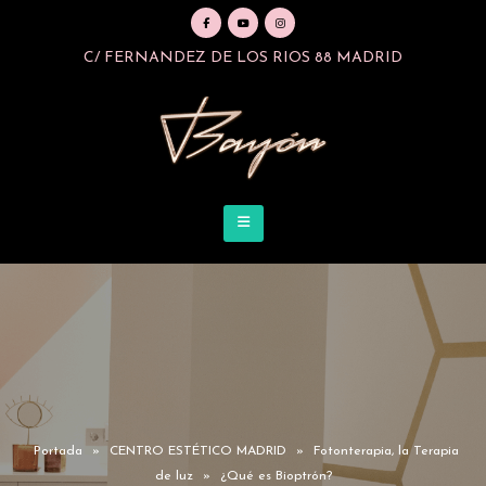
C/ FERNANDEZ DE LOS RIOS 88 MADRID
Portada
»
CENTRO ESTÉTICO MADRID
»
Fotonterapia, la Terapia
de luz
»
¿Qué es Bioptrón?