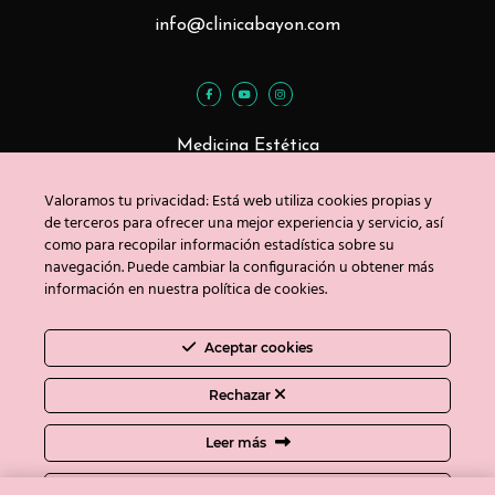
info@clinicabayon.com
Medicina Estética
Tratamientos Faciales
Valoramos tu privacidad: Está web utiliza cookies propias y
Tratamientos Corporales
de terceros para ofrecer una mejor experiencia y servicio, así
como para recopilar información estadística sobre su
navegación. Puede cambiar la configuración u obtener más
información en nuestra política de cookies.
Blog
Contacto
Aceptar cookies
Copyright © Clínica Bayón 2020
Rechazar
Política de privacidad
/
Uso de cookies
/
Aviso
Leer más
legal
Ajustes de cookies