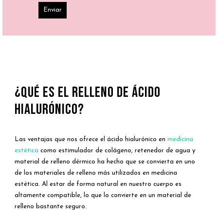
¿QUÉ ES EL RELLENO DE ÁCIDO
HIALURÓNICO?
Las ventajas que nos ofrece el ácido hialurónico en
medicina
estética
como estimulador de colágeno, retenedor de agua y
material de relleno dérmico ha hecho que se convierta en uno
de los materiales de relleno más utilizados en medicina
estética. Al estar de forma natural en nuestro cuerpo es
altamente compatible, lo que lo convierte en un material de
relleno bastante seguro.