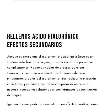
RELLENOS ÁCIDO HIALURÓNICO
EFECTOS SECUNDARIOS
Aunque es cierto que el tratamiento ácido hialurónico es un
tratamiento bastante seguro, no está exento de presentar
complicaciones. Podemos hablar de efectos adversos
tempranos, como enrojecimiento de la zona, edema o
inflamación propios del tratamiento tras realizar la inyección
en la zona, y en casos más raros compromiso vascular o
necrosis, reacciones relacionadas con fármacos o reactivación
de herpes.
Igualmente nos podemos encontrar con efectos tardíos, como