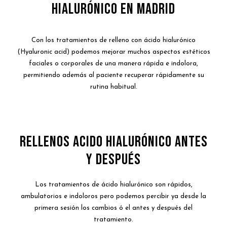
HIALURÓNICO en madrid
Con los tratamientos de relleno con ácido hialurónico
(Hyaluronic acid) podemos mejorar muchos aspectos estéticos
faciales o corporales de una manera rápida e indolora,
permitiendo además al paciente recuperar rápidamente su
rutina habitual.
RELLENOS ACIDO HIALURÓNICO ANTES
Y DESPUÉS
Los tratamientos de ácido hialurónico son rápidos,
ambulatorios e indoloros pero podemos percibir ya desde la
primera sesión los cambios ó el antes y después del
tratamiento.