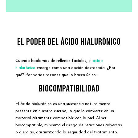
El Poder del Ácido Hialurónico
Cuando hablamos de rellenos faciales, el
ácido
hialurónico
emerge como una opción destacada. ¿Por
qué? Por varias razones que lo hacen único:
Biocompatibilidad
El ácido hialurónico es una sustancia naturalmente
presente en nuestro cuerpo, lo que lo convierte en un
material altamente compatible con la piel. Al ser
biocompatible, minimiza el riesgo de reacciones adversas
o alergias, garantizando la seguridad del tratamiento.