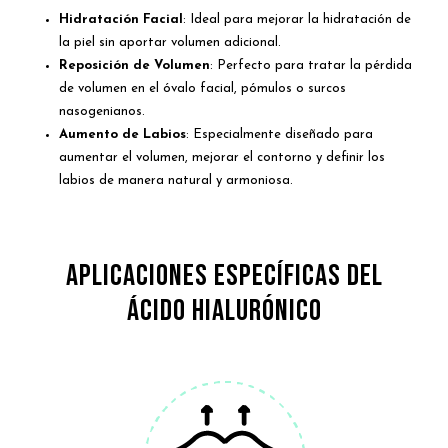
Hidratación Facial
: Ideal para mejorar la hidratación de
la piel sin aportar volumen adicional.
Reposición de Volumen
: Perfecto para tratar la pérdida
de volumen en el óvalo facial, pómulos o surcos
nasogenianos.
Aumento de Labios
: Especialmente diseñado para
aumentar el volumen, mejorar el contorno y definir los
labios de manera natural y armoniosa.
Aplicaciones Específicas del
Ácido Hialurónico