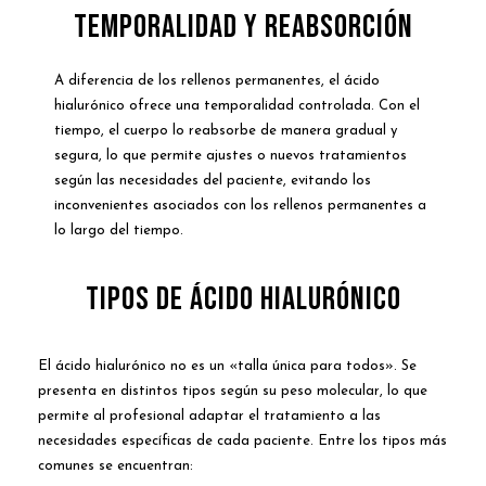
Temporalidad y Reabsorción
A diferencia de los rellenos permanentes, el ácido
hialurónico ofrece una temporalidad controlada. Con el
tiempo, el cuerpo lo reabsorbe de manera gradual y
segura, lo que permite ajustes o nuevos tratamientos
según las necesidades del paciente, evitando los
inconvenientes asociados con los rellenos permanentes a
lo largo del tiempo.
Tipos de Ácido Hialurónico
El ácido hialurónico no es un «talla única para todos». Se
presenta en distintos tipos según su peso molecular, lo que
permite al profesional adaptar el tratamiento a las
necesidades específicas de cada paciente. Entre los tipos más
comunes se encuentran: