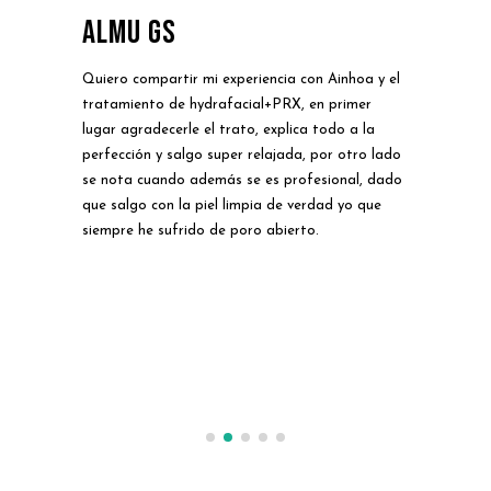
Almu gs
Pa
Quiero compartir mi experiencia con Ainhoa y el
El D
l
tratamiento de hydrafacial+PRX, en primer
conf
lugar agradecerle el trato, explica todo a la
cuer
perfección y salgo super relajada, por otro lado
Van
odo
se nota cuando además se es profesional, dado
como
 lo
que salgo con la piel limpia de verdad yo que
los
siempre he sufrido de poro abierto.
has
lgo