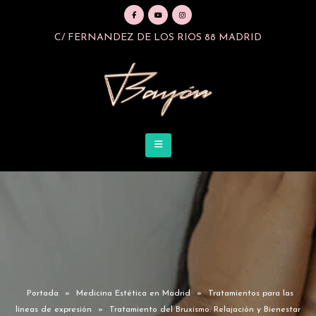
C/ FERNANDEZ DE LOS RIOS 88 MADRID
Portada
»
Medicina Estética en Madrid
»
Tratamientos para las
líneas de expresión
»
Tratamiento del Bruxismo: Relajación y Bienestar