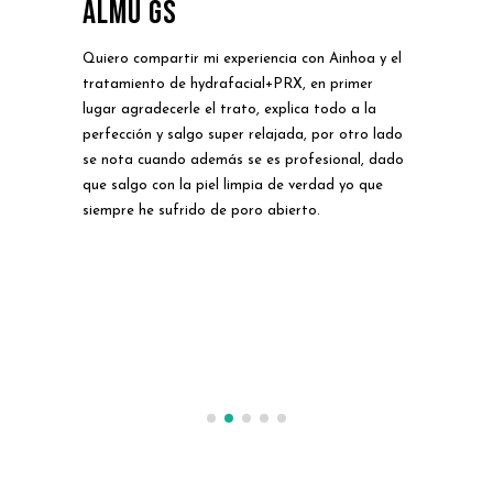
Almu gs
Pa
Quiero compartir mi experiencia con Ainhoa y el
El D
l
tratamiento de hydrafacial+PRX, en primer
conf
lugar agradecerle el trato, explica todo a la
cuer
perfección y salgo super relajada, por otro lado
Van
odo
se nota cuando además se es profesional, dado
como
 lo
que salgo con la piel limpia de verdad yo que
los
siempre he sufrido de poro abierto.
has
lgo