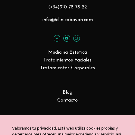
(+34)910 78 78 22
info@clinicabayon.com
Medicina Estética
Tratamientos Faciales
Tratamientos Corporales
Blog
Contacto
Copyright © Clínica Bayón 2020
Política de privacidad
/
Uso de cookies
/
Aviso
Valoramos tu privacidad: Está web utiliza cookies propias y
de terceros para ofrecer una mejor experiencia y servicio, así
legal