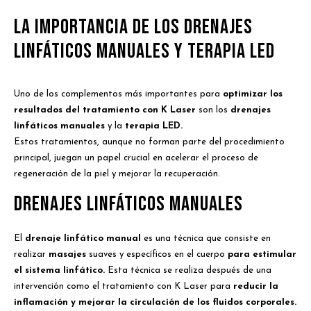
La Importancia de los Drenajes
Linfáticos Manuales y Terapia LED
Uno de los complementos más importantes para
optimizar los
resultados del tratamiento con K Laser
son los
drenajes
linfáticos manuales
y la
terapia LED.
Estos tratamientos, aunque no forman parte del procedimiento
principal, juegan un papel crucial en acelerar el proceso de
regeneración de la piel y mejorar la recuperación.
Drenajes Linfáticos Manuales
El
drenaje linfático manual
es una técnica que consiste en
realizar
masajes
suaves y específicos en el cuerpo
para estimular
el sistema linfático.
Esta técnica se realiza después de una
intervención como el tratamiento con K Laser para
reducir la
inflamación y mejorar la circulación de los fluidos corporales.