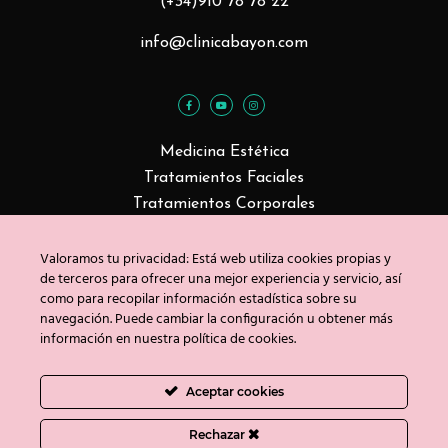
(+34)910 78 78 22
info@clinicabayon.com
Medicina Estética
Tratamientos Faciales
Tratamientos Corporales
Valoramos tu privacidad: Está web utiliza cookies propias y
de terceros para ofrecer una mejor experiencia y servicio, así
Blog
como para recopilar información estadística sobre su
Contacto
navegación. Puede cambiar la configuración u obtener más
información en nuestra política de cookies.
Copyright © Clínica Bayón 2020
Aceptar cookies
Política de privacidad
/
Uso de cookies
/
Aviso
legal
Rechazar