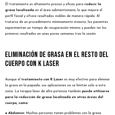
El tratamiento es altamente preciso y eficaz para
reducir la
grasa localizada
en el área submentoniana, lo que mejora el
perfil facial y ofrece resultados visibles de manera rápida. Al
tratarse de un procedimiento mínimamente invasivo, los pacientes
experimentan un tiempo de recuperación mínimo y pueden ver los
primeros resultados en unas pocas semanas tras la sesión.
Eliminación de Grasa en el Resto del
Cuerpo con K Laser
Aunque el
tratamiento con K Laser
es muy efectivo para eliminar
la grasa en la papada, sus aplicaciones no se limitan solo a esta
zona. La terapia láser de alta potencia también
puede utilizarse
para la reducción de grasa localizada en otras áreas del
cuerpo, como:
●
Abdomen:
Muchas personas tienen problemas con la grasa