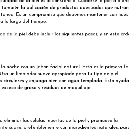
uidado de la piel es la constancia. Cuidarse la piel a diari
no también la aplicación de productos adecuados que nutran
cutánea. Es un compromiso que debemos mantener con nues
 a lo largo del tiempo.
 de la piel debe incluir los siguientes pasos, y en este ord
 la noche con un jabón facial natural. Esta es la primera fa
. Usa un limpiador suave apropiado para tu tipo de piel.
circulares y enjuaga bien con agua templada. Esto ayuda
, exceso de grasa y residuos de maquillaje.
 eliminar las células muertas de la piel y promueve la
iante suave, preferiblemente con ingredientes naturales, par