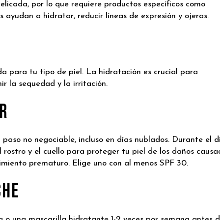
delicada, por lo que requiere productos específicos como
 ayudan a hidratar, reducir líneas de expresión y ojeras.
 para tu tipo de piel. La hidratación es crucial para
r la sequedad y la irritación.
ar
 paso no negociable, incluso en días nublados. Durante el d
el rostro y el cuello para proteger tu piel de los daños causa
cimiento prematuro. Elige uno con al menos SPF 30.
che
va o una mascarilla hidratante 1-2 veces por semana antes 