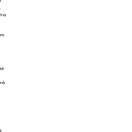
o
,
tra
en:
se
rá
a