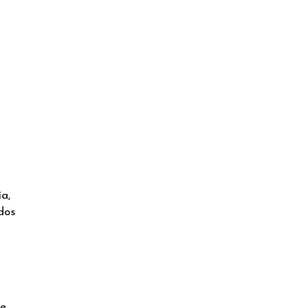
ía,
dos
de