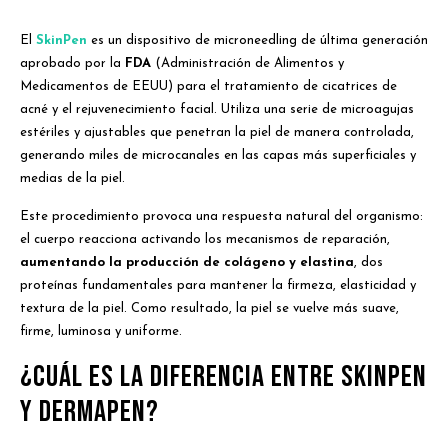
El
SkinPen
es un dispositivo de microneedling de última generación
aprobado por la
FDA
(Administración de Alimentos y
Medicamentos de EEUU) para el tratamiento de cicatrices de
acné y el rejuvenecimiento facial. Utiliza una serie de microagujas
estériles y ajustables que penetran la piel de manera controlada,
generando miles de microcanales en las capas más superficiales y
medias de la piel.
Este procedimiento provoca una respuesta natural del organismo:
el cuerpo reacciona activando los mecanismos de reparación,
aumentando la producción de colágeno y elastina
, dos
proteínas fundamentales para mantener la firmeza, elasticidad y
textura de la piel. Como resultado, la piel se vuelve más suave,
firme, luminosa y uniforme.
¿Cuál es la diferencia entre SkinPen
Así como muchas personas buscan opciones para mejorar su
bienestar y apariencia, otras también dedican tiempo a distintas
y Dermapen?
formas de entretenimiento en línea. En este ámbito,
pokobet
casino
ofrece información sobre juegos, promociones y diversas