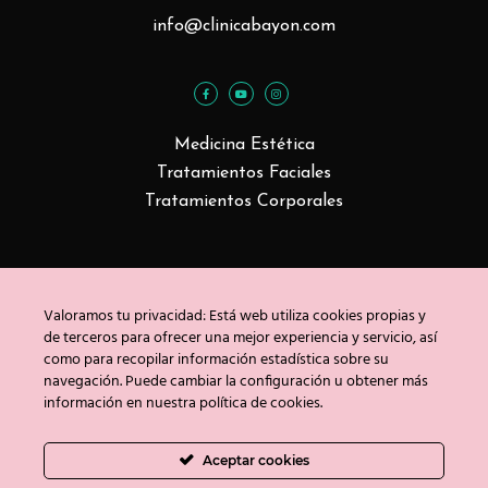
info@clinicabayon.com
Medicina Estética
Tratamientos Faciales
Tratamientos Corporales
Blog
Valoramos tu privacidad: Está web utiliza cookies propias y
Contacto
de terceros para ofrecer una mejor experiencia y servicio, así
como para recopilar información estadística sobre su
navegación. Puede cambiar la configuración u obtener más
Copyright © Clínica Bayón 2020
información en nuestra política de cookies.
Política de privacidad
/
Uso de cookies
/
Aviso
legal
Aceptar cookies