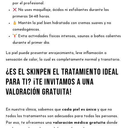
por el profesional.
No uses maquillaje, ácidos ni exfoliantes durante las
primeras 24-48 horas.
Mantén la piel bien hidratada con cremas suaves y no
comedogénicas.
Evita actividades físicas intensas, saunas o baños calientes
durante el primer día.
La piel puede presentar enrojecimiento, leve inflamación o
sensación de calor, lo cual es completamente normal y transitorio.
¿Es el SkinPen el tratamiento ideal
para ti? ¡Te invitamos a una
valoración gratuita!
En nuestra clínica, sabemos que
cada piel es única
y que no
todos los tratamientos son adecuados para todas las personas.
Por eso, te ofrecemos una
valoración médica gratuita
donde