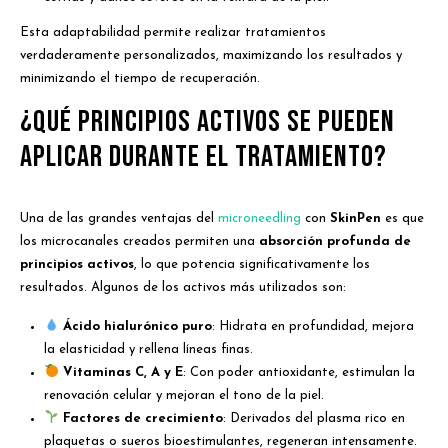
Esta adaptabilidad permite realizar tratamientos
verdaderamente personalizados, maximizando los resultados y
minimizando el tiempo de recuperación.
¿Qué principios activos se pueden
aplicar durante el tratamiento?
Una de las grandes ventajas del
microneedling
con
SkinPen
es que
los microcanales creados permiten una
absorción profunda de
principios activos
, lo que potencia significativamente los
resultados. Algunos de los activos más utilizados son:
Ácido hialurónico puro
: Hidrata en profundidad, mejora
la elasticidad y rellena líneas finas.
Vitaminas C, A y E
: Con poder antioxidante, estimulan la
renovación celular y mejoran el tono de la piel.
Factores de crecimiento
: Derivados del plasma rico en
plaquetas o sueros bioestimulantes, regeneran intensamente.