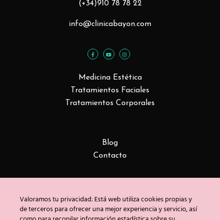
(+34)910 78 78 22
info@clinicabayon.com
Medicina Estética
Tratamientos Faciales
Tratamientos Corporales
Blog
Contacto
Copyright © Clínica Bayón 2020
Valoramos tu privacidad: Está web utiliza cookies propias y
Política de privacidad
/
Uso de cookies
/
Aviso
de terceros para ofrecer una mejor experiencia y servicio, así
legal
como para recopilar información estadística sobre su