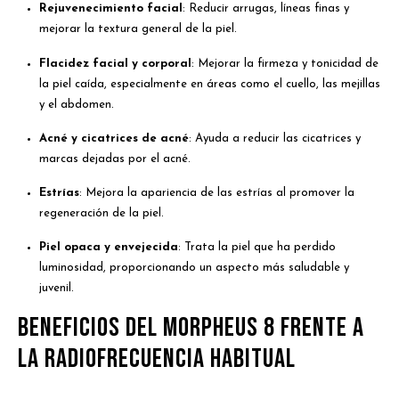
Rejuvenecimiento facial
: Reducir arrugas, líneas finas y
mejorar la textura general de la piel.
Flacidez facial y corporal
: Mejorar la firmeza y tonicidad de
la piel caída, especialmente en áreas como el cuello, las mejillas
y el abdomen.
Acné y cicatrices de acné
: Ayuda a reducir las cicatrices y
marcas dejadas por el acné.
Estrías
: Mejora la apariencia de las estrías al promover la
regeneración de la piel.
Piel opaca y envejecida
: Trata la piel que ha perdido
luminosidad, proporcionando un aspecto más saludable y
juvenil.
Beneficios del Morpheus 8 frente a
la radiofrecuencia habitual