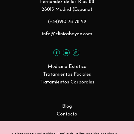
Fernandez de los Rios 88
28015 Madrid (España)
(+34)910 78 78 22
info@clinicabayon.com
Medicina Estética
Tratamientos Faciales
Tratamientos Corporales
Blog
Contacto
Copyright © Clínica Bayón 2020