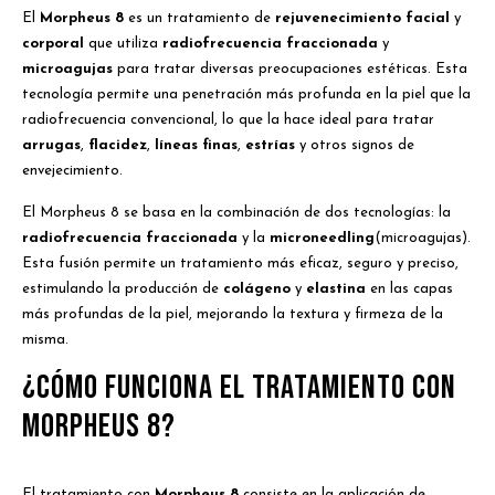
El
Morpheus 8
es un tratamiento de
rejuvenecimiento facial
y
corporal
que utiliza
radiofrecuencia fraccionada
y
microagujas
para tratar diversas preocupaciones estéticas. Esta
tecnología permite una penetración más profunda en la piel que la
radiofrecuencia convencional, lo que la hace ideal para tratar
arrugas
,
flacidez
,
líneas finas
,
estrías
y otros signos de
envejecimiento.
El Morpheus 8 se basa en la combinación de dos tecnologías: la
radiofrecuencia fraccionada
y la
microneedling
(microagujas).
Esta fusión permite un tratamiento más eficaz, seguro y preciso,
estimulando la producción de
colágeno
y
elastina
en las capas
más profundas de la piel, mejorando la textura y firmeza de la
misma.
¿Cómo funciona el tratamiento con
Morpheus 8?
El tratamiento con
Morpheus 8
consiste en la aplicación de