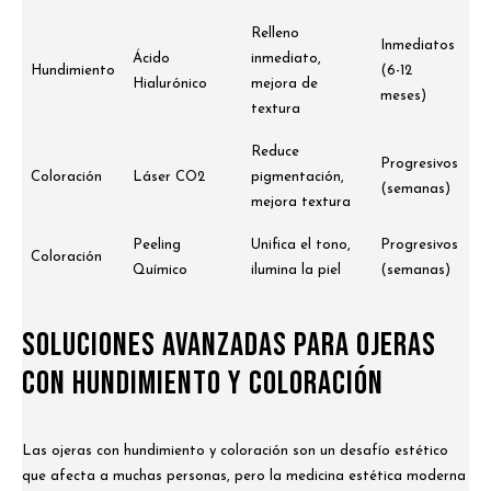
Relleno
Inmediatos
Ácido
inmediato,
Hundimiento
(6-12
Hialurónico
mejora de
meses)
textura
Reduce
Progresivos
Coloración
Láser CO2
pigmentación,
(semanas)
mejora textura
Peeling
Unifica el tono,
Progresivos
Coloración
Químico
ilumina la piel
(semanas)
Soluciones Avanzadas para Ojeras
con Hundimiento y Coloración
Las ojeras con hundimiento y coloración son un desafío estético
que afecta a muchas personas, pero la medicina estética moderna