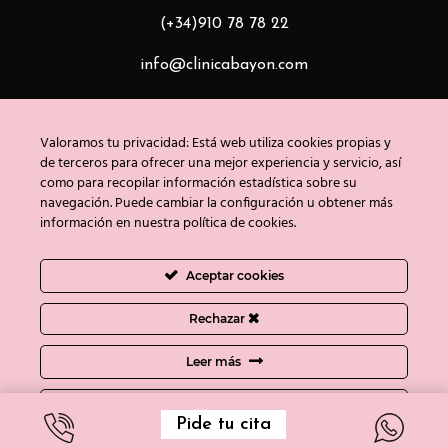
(+34)910 78 78 22
info@clinicabayon.com
Valoramos tu privacidad: Está web utiliza cookies propias y
de terceros para ofrecer una mejor experiencia y servicio, así
Medicina Estética
como para recopilar información estadística sobre su
navegación. Puede cambiar la configuración u obtener más
Tratamientos Faciales
información en nuestra política de cookies.
Tratamientos Corporales
Aceptar cookies
Blog
Rechazar
Contacto
Leer más
Copyright © Clínica Bayón 2020
Ajustes de cookies
Política de privacidad
/
Uso de cookies
/
Aviso
Pide tu cita
legal