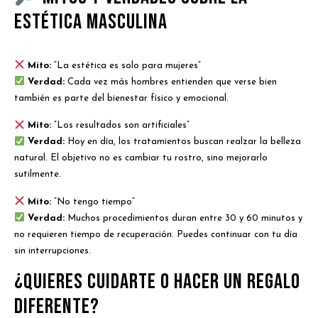
estética masculina
Mito:
“La estética es solo para mujeres”
Verdad:
Cada vez más hombres entienden que verse bien
también es parte del bienestar físico y emocional.
Mito:
“Los resultados son artificiales”
Verdad:
Hoy en día, los tratamientos buscan realzar la belleza
natural. El objetivo no es cambiar tu rostro, sino mejorarlo
sutilmente.
Mito:
“No tengo tiempo”
Verdad:
Muchos procedimientos duran entre 30 y 60 minutos y
no requieren tiempo de recuperación. Puedes continuar con tu día
sin interrupciones.
¿Quieres cuidarte o hacer un regalo
diferente?