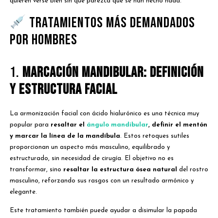
quieren verse bien sin que parezca que se han hecho nada.
Tratamientos más demandados
por hombres
1.
Marcación mandibular: definición
y estructura facial
La armonización facial con ácido hialurónico es una técnica muy
popular para
resaltar el
ángulo mandibular
, definir el mentón
y marcar la línea de la mandíbula
. Estos retoques sutiles
proporcionan un aspecto más masculino, equilibrado y
estructurado, sin necesidad de cirugía. El objetivo no es
transformar, sino
resaltar la estructura ósea natural
del rostro
masculino, reforzando sus rasgos con un resultado armónico y
elegante.
Este tratamiento también puede ayudar a disimular la papada