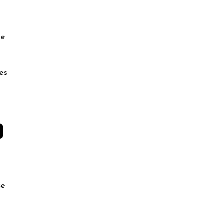
de
es
0
se