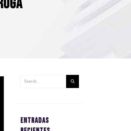
rruga
Entradas
recientes