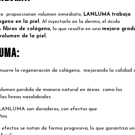
que proporcionan
volumen inmediato,
LANLUMA
trabaja
geno en la piel.
Al
inyectarlo en la dermis, el ácido
s
fibras de
colágeno,
lo que resulta en una
mejora grad
 volumen de la piel.
LUMA:
ueve la regeneración de colágeno, mejorando la
calidad 
olumen perdido de manera natural en áreas como
los
las líneas nasolabiales.
 LANLUMA son duraderos, con efectos que
ños.
 efectos se notan de forma progresiva, lo que garantiza un