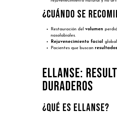
rejuvenecimiento natural y no arti
¿Cuándo se recom
Restauración del
volumen
perdid
nasolabiales.
Rejuvenecimiento facial
global
Pacientes que buscan
resultado
ELLANSe: RESUL
DURADEROS
¿Qué es Ellanse?