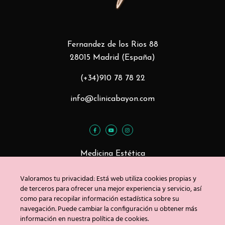
Fernandez de los Rios 88
28015 Madrid (España)
(+34)910 78 78 22
info@clinicabayon.com
Medicina Estética
Tratamientos Faciales
Valoramos tu privacidad: Está web utiliza cookies propias y
Tratamientos Corporales
de terceros para ofrecer una mejor experiencia y servicio, así
como para recopilar información estadística sobre su
navegación. Puede cambiar la configuración u obtener más
información en nuestra política de cookies.
Blog