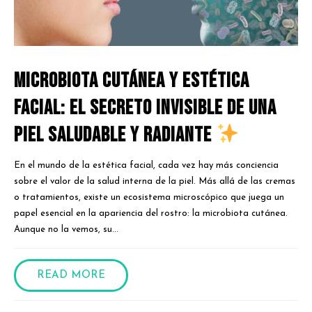
Microbiota cutánea y estética
facial: El secreto invisible de una
piel saludable y radiante
En el mundo de la estética facial, cada vez hay más conciencia
sobre el valor de la salud interna de la piel. Más allá de las cremas
o tratamientos, existe un ecosistema microscópico que juega un
papel esencial en la apariencia del rostro: la microbiota cutánea.
Aunque no la vemos, su...
READ MORE