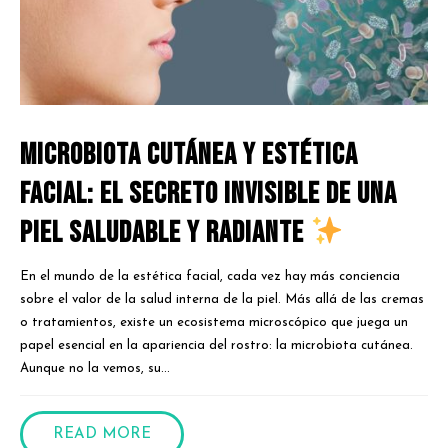
Microbiota cutánea y estética
facial: El secreto invisible de una
piel saludable y radiante
En el mundo de la estética facial, cada vez hay más conciencia
sobre el valor de la salud interna de la piel. Más allá de las cremas
o tratamientos, existe un ecosistema microscópico que juega un
papel esencial en la apariencia del rostro: la microbiota cutánea.
Aunque no la vemos, su...
READ MORE