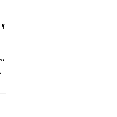
 y
e
as.
e