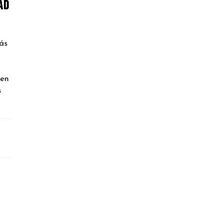
ad
ás
 en
s