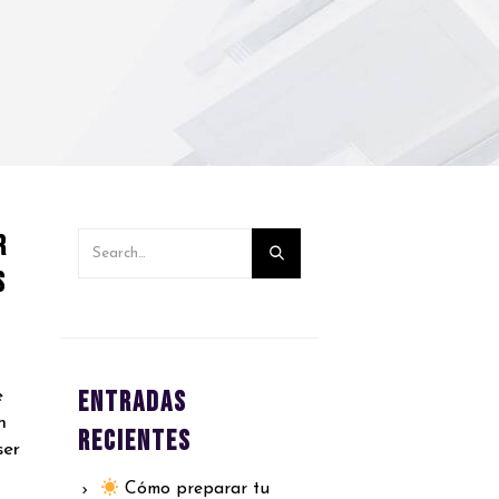
r
s
Entradas
e
n
recientes
ser
Cómo preparar tu