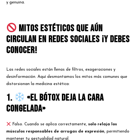
y genuina.
Mitos estéticos que aún
circulan en redes sociales ¡y debes
conocer!
Las redes sociales están llenas de filtros, exageraciones y
desinformación. Aquí desmontamos los mitos más comunes que
distorsionan la medicina estética:
1.
«El bótox deja la cara
congelada»
Falso. Cuando se aplica correctamente,
solo relaja los
músculos responsables de arrugas de expresión
, permitiendo
mantener tu gestualidad natural.