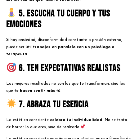
5. Escucha tu cuerpo y tus
emociones
Si hay ansiedad, disconformidad constante o presión externa,
puede ser útil
trabajar en paralelo con un psicólogo o
terapeuta
.
6. Ten expectativas realistas
Los mejores resultados no son los que te transforman, sino los
que
te hacen sentir más tú
.
7. Abraza tu esencia
La estética consciente
celebra tu individualidad
. No se trata
de borrar lo que eres, sino de realzarlo
.
La estética consciente es más que una técnica: es una filosofía de