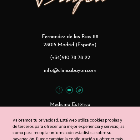
Fernandez de los Rios 88
28015 Madrid (España)
(+34)910 78 78 22
info@clinicabayon.com
Medicina Estética
Tratamientos Faciales
Valoramos tu privacidad: Está web utiliza cookies propias y
Tratamientos Corporales
de terceros para ofrecer una mejor experiencia y servicio, así
como para recopilar información estadística sobre su
navegación. Puede cambiar la configuración u obtener más