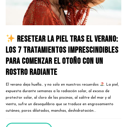
Resetear la piel tras el verano:
los 7 tratamientos imprescindibles
para comenzar el otoño con un
rostro radiante
El verano deja huella… y no solo en nuestros recuerdos
. La piel,
expuesta durante semanas a la radiación solar, al exceso de
protector solar, al cloro de las piscinas, al salitre del mar y al
viento, sufre un desequilibrio que se traduce en engrosamiento
cutáneo, poros dilatados, manchas, deshidratación...