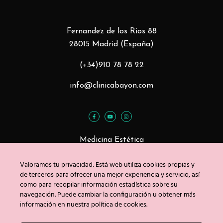
Fernandez de los Rios 88
28015 Madrid (España)
(+34)910 78 78 22
info@clinicabayon.com
Medicina Estética
Tratamientos Faciales
Valoramos tu privacidad: Está web utiliza cookies propias y
Tratamientos Corporales
de terceros para ofrecer una mejor experiencia y servicio, así
como para recopilar información estadística sobre su
navegación. Puede cambiar la configuración u obtener más
información en nuestra política de cookies.
Blog
Contacto